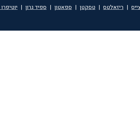
ייס
|
ריזאלטס
|
טסקטן
|
ספאטון
|
ספיד גרון
|
יוטיפרו 