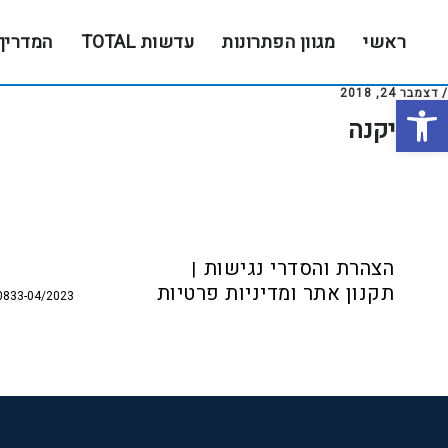
Skip
Skip
to
to
ראשי
מגוון הפתרונות
עדשות TOTAL
המדריך
footer
main
content
/
דצמבר 24, 2018
פתח סרגל נגישות
אופטיקנה
Foote
הצהרת והסדרי נגישות
תקנון אתר ומדיניות פרטיות
0833-04/2023