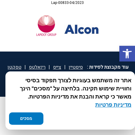
Lap-00833-04/2023
פתח סרגל נגישות
עוד מקבוצת לפידות :
סיסטיין
|
צייס
|
ריזאלטס
|
טסקטן
|
ספאטון
|
ספיד גרון
|
יוטיפרו פלוס
|
קוקידנט
|
®
אתר זה משתמש בעוגיות לצורך תפקוד בסיסי
DROPsept
וחוויית שימוש תקינה. בלחיצה על "מסכים" הינך
מאשר כי קראת והבנת את מדיניות הפרטיות.
מדיניות פרטיות
מסכים