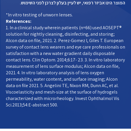
המוצר הינו אביזר רפואי, יש לעיין בעלון לצרכן לפני השימוש.
*In vitro testing of unworn lenses.
References:
1. In a clinical study wherein patients (n=66) used AOSEPT®
solution for nightly cleaning, disinfecting, and storing;
Alcon data on file, 2021. 2. Perez-Gomez I, Giles T. European
survey of contact lens wearers and eye care professionals on
satisfaction with a new water gradient daily disposable
contact lens. Clin Optom. 2014;6:17- 23. 3. In vitro laboratory
measurement of lens surface modulus; Alcon data on file,
2021. 4. In vitro laboratory analysis of lens oxygen
permeability, water content, and surface imaging; Alcon
data on file 2021. 5. Angelini TE, Nixon RM, Dunn AC, et al.
Viscoelasticity and mesh-size at the surface of hydrogels
characterized with microrheology. Invest Ophthalmol Vis
Sci.2013;54:E-abstract 500.