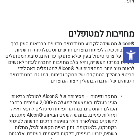
ויופי.
.
מחויבות למטופלים
®Alcon ממשיכה לקבוע סטנדרטים חדשים בבריאות העין דרך
פתח סרגל נגישות
המחויבות שלה לפיתוח מוצרים חדשים וטכנולוגיות חדשניות
שיענו על צרכי טיפול בעין שלא סופקו עד היום. טובת המטופלים
נמצאת במרכז העשייה, והיא בלב מחויבות החברה לעזור לאנשים
לראות טוב יותר. המחויבות של ®Alcon למטופליה באה לידי
הביטוי בתהליך המתקדם של מחקר ופיתוח, כמו גם בסטנדרטים
הגבוהים של החברה בתהליך ייצור המוצרים.
מחקר ופיתוח – מסירותה של ®Alcon להובלת בריאות
העין בעולם באמצעות למעלה מ-2,000 עמיתים ברחבי
העולם העוסקים במחקר ופיתוח טיפולים לתנאי ראייה
ומחלות עיניים. בחמש השנים הבאות, ®Alcon מתכננת
להשקיע כמיליארד דולר בפיתוח דרכים חדשות לטיפול
בקטרקט, גלאוקומה, ניוון ראייה הקשור לגיל, מחלות
רשתית, יובש בעיניים, דלקות וזיהומים בעיניים, אלרגיות