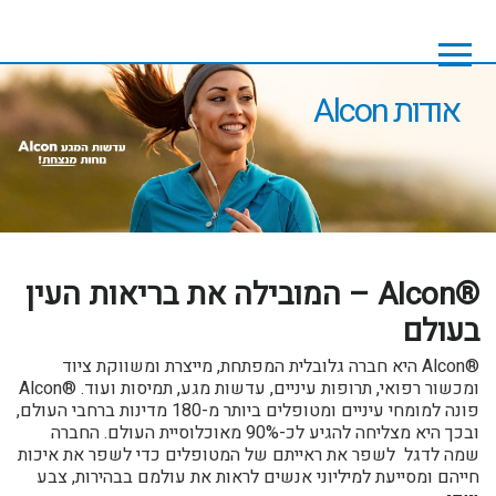
Skip
Skip
to
to
footer
main
content
אודות Alcon
®Alcon – המובילה את בריאות העין
בעולם
®Alcon היא חברה גלובלית המפתחת, מייצרת ומשווקת ציוד
ומכשור רפואי, תרופות עיניים, עדשות מגע, תמיסות ועוד. ®Alcon
פונה למומחי עיניים ומטופלים ביותר מ-180 מדינות ברחבי העולם,
ובכך היא מצליחה להגיע לכ-90% מאוכלוסיית העולם. החברה
שמה לדגל לשפר את ראייתם של המטופלים כדי לשפר את איכות
חייהם ומסייעת למיליוני אנשים לראות את עולמם בבהירות, צבע