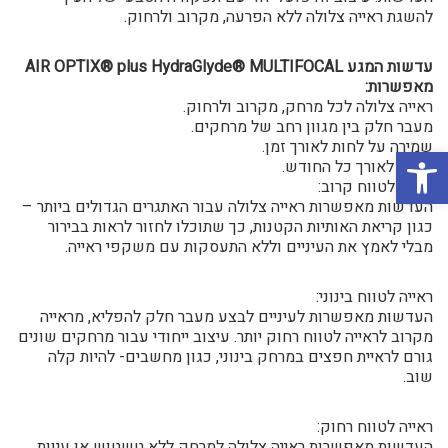
להשגת ראייה צלולה ללא הפרעה, מקרוב ולרחוק.
עדשות המגע AIR OPTIX
MULTIFOCAL
®
plus HydraGlyde
®
מאפשרות:
ראייה צלולה לכל מרחק, מקרוב ולרחוק.
מעבר חלק בין מגוון רחב של מרחקים.
שמירה על לחות לאורך זמן.
פתח סרגל נגישות
נוחות לאורך כל החודש.
ראייה לטווח קרוב:
העדשות מאפשרות ראייה צלולה עבור האתגרים הגדולים ביותר –
כגון קריאת האותיות הקטנות, כך שתוכלו לחזור לראות בבירור
מבלי לאמץ את העיניים וללא התעסקות עם משקפי ראייה.
ראייה לטווח בינוני:
העדשות מאפשרות לעיניים לבצע מעבר חלק להפליא, מראייה
מקרוב לראייה לטווח רחוק יותר. עיצוב ייחודי עבור מרחקים שונים
גורם לראיית חפצים במרחק בינוני, כגון מחשבים- להיות קלה
שוב.
ראייה לטווח רחוק:
העדשות מאפשרות ראייה צלולה למרחק ללא טשטוש או עיוות,