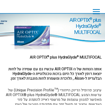
Skip
Skip
to
to
footer
main
content
AIR OPTIX
®
plus
HydraGlyde
®
MULTIFOCAL
AIR OPTIX
plus HydraGlyde
MULTIFOCAL
®
®
אותה הנוחות של ה-
AIR OPTIX
עכשיו גם עם שמירה על לחות
יוצאת דופן לאורך כל היום בזכות טכנולוגיית ה-
HydraGlyde
הבלעדית ל-
Alcon
, הלוכדת ומשמרת לחות מוגברת לאורך זמן.
עיצוב פרופיל הדיוק הייחודי (™Unique Precision Profile) של
עדשות המגע AIR OPTIX
MULTIFOCAL
®
plus HydraGlyde
®
מאפשר למגוון עוצמות של מרשמי ראייה להתמזג על פני
העדשות. עיצוב זה פועל יחד עם תפקודה הטבעי של העין