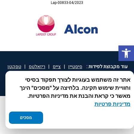
Lap-00833-04/2023
פתח סרגל נגישות
עוד מקבוצת לפידות :
סיסטיין
|
צייס
|
ריזאלטס
|
טסקטן
|
ספאטון
|
ספיד גרון
|
יוטיפרו פלוס
|
קוקידנט
|
®
אתר זה משתמש בעוגיות לצורך תפקוד בסיסי
DROPsept
וחוויית שימוש תקינה. בלחיצה על "מסכים" הינך
מאשר כי קראת והבנת את מדיניות הפרטיות.
מדיניות פרטיות
מסכים