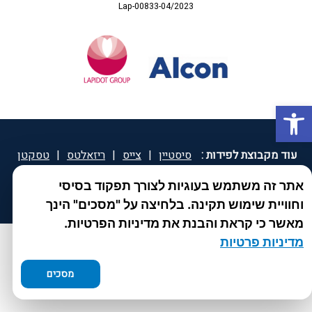
Lap-00833-04/2023
פתח סרגל נגישות
עוד מקבוצת לפידות :
סיסטיין
|
צייס
|
ריזאלטס
|
טסקטן
|
ספאטון
|
ספיד גרון
|
יוטיפרו פלוס
|
קוקידנט
|
®
אתר זה משתמש בעוגיות לצורך תפקוד בסיסי
DROPsept
וחוויית שימוש תקינה. בלחיצה על "מסכים" הינך
מאשר כי קראת והבנת את מדיניות הפרטיות.
מדיניות פרטיות
מסכים