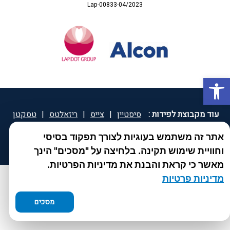
Lap-00833-04/2023
פתח סרגל נגישות
עוד מקבוצת לפידות :
סיסטיין
|
צייס
|
ריזאלטס
|
טסקטן
|
ספאטון
|
ספיד גרון
|
יוטיפרו פלוס
|
קוקידנט
|
®
אתר זה משתמש בעוגיות לצורך תפקוד בסיסי
DROPsept
וחוויית שימוש תקינה. בלחיצה על "מסכים" הינך
מאשר כי קראת והבנת את מדיניות הפרטיות.
מדיניות פרטיות
מסכים