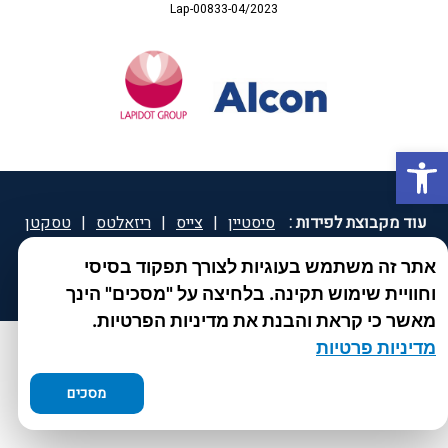
Lap-00833-04/2023
פתח סרגל נגישות
עוד מקבוצת לפידות :
סיסטיין
|
צייס
|
ריזאלטס
|
טסקטן
|
ספאטון
|
ספיד גרון
|
יוטיפרו פלוס
|
קוקידנט
|
®
אתר זה משתמש בעוגיות לצורך תפקוד בסיסי
DROPsept
וחוויית שימוש תקינה. בלחיצה על "מסכים" הינך
מאשר כי קראת והבנת את מדיניות הפרטיות.
מדיניות פרטיות
מסכים