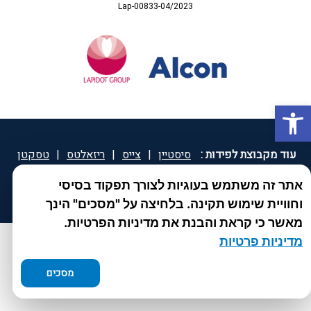
Lap-00833-04/2023
פתח סרגל נגישות
עוד מקבוצת לפידות :
סיסטיין
|
צייס
|
ריזאלטס
|
טסקטן
|
ספאטון
|
ספיד גרון
|
יוטיפרו פלוס
|
קוקידנט
|
®
אתר זה משתמש בעוגיות לצורך תפקוד בסיסי
DROPsept
וחוויית שימוש תקינה. בלחיצה על "מסכים" הינך
מאשר כי קראת והבנת את מדיניות הפרטיות.
מדיניות פרטיות
מסכים