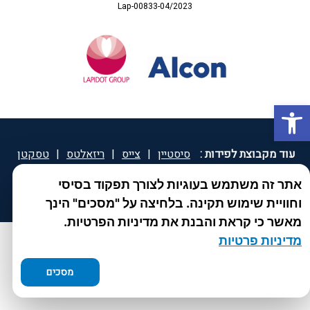
Lap-00833-04/2023
פתח סרגל נגישות
עוד מקבוצת לפידות :
סיסטיין
|
צייס
|
ריזאלטס
|
טסקטן
|
ספאטון
|
ספיד גרון
|
יוטיפרו פלוס
|
קוקידנט
|
®
אתר זה משתמש בעוגיות לצורך תפקוד בסיסי
DROPsept
וחוויית שימוש תקינה. בלחיצה על "מסכים" הינך
מאשר כי קראת והבנת את מדיניות הפרטיות.
מדיניות פרטיות
מסכים