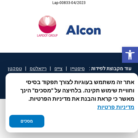
Lap-00833-04/2023
פתח סרגל נגישות
עוד מקבוצת לפידות :
סיסטיין
|
צייס
|
ריזאלטס
|
טסקטן
|
ספאטון
|
ספיד גרון
|
יוטיפרו פלוס
|
קוקידנט
|
®
אתר זה משתמש בעוגיות לצורך תפקוד בסיסי
DROPsept
וחוויית שימוש תקינה. בלחיצה על "מסכים" הינך
מאשר כי קראת והבנת את מדיניות הפרטיות.
מדיניות פרטיות
מסכים