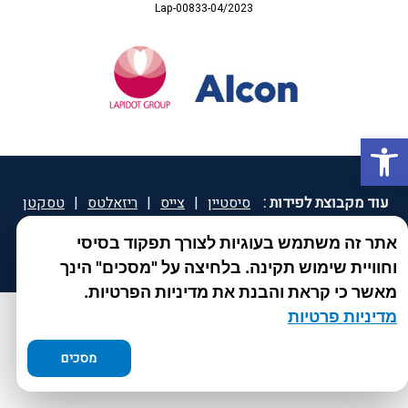
Lap-00833-04/2023
פתח סרגל נגישות
עוד מקבוצת לפידות :
סיסטיין
|
צייס
|
ריזאלטס
|
טסקטן
|
ספאטון
|
ספיד גרון
|
יוטיפרו פלוס
|
קוקידנט
|
®
אתר זה משתמש בעוגיות לצורך תפקוד בסיסי
DROPsept
וחוויית שימוש תקינה. בלחיצה על "מסכים" הינך
מאשר כי קראת והבנת את מדיניות הפרטיות.
מדיניות פרטיות
מסכים