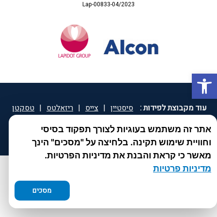
Lap-00833-04/2023
פתח סרגל נגישות
עוד מקבוצת לפידות :
סיסטיין
|
צייס
|
ריזאלטס
|
טסקטן
|
ספאטון
|
ספיד גרון
|
יוטיפרו פלוס
|
קוקידנט
|
®
אתר זה משתמש בעוגיות לצורך תפקוד בסיסי
DROPsept
וחוויית שימוש תקינה. בלחיצה על "מסכים" הינך
מאשר כי קראת והבנת את מדיניות הפרטיות.
מדיניות פרטיות
מסכים