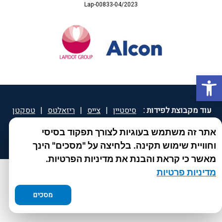
Lap-00833-04/2023
פתח סרגל נגישות
עוד מקבוצת לפידות :
סיסטיין
|
צייס
|
ריזאלטס
|
טסקטן
|
ספאטון
|
ספיד גרון
|
יוטיפרו פלוס
|
קוקידנט
|
®
אתר זה משתמש בעוגיות לצורך תפקוד בסיסי
DROPsept
וחוויית שימוש תקינה. בלחיצה על "מסכים" הינך
מאשר כי קראת והבנת את מדיניות הפרטיות.
מדיניות פרטיות
מסכים