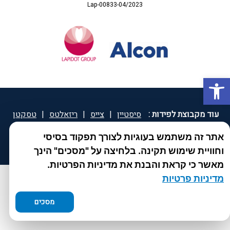
Lap-00833-04/2023
פתח סרגל נגישות
עוד מקבוצת לפידות :
סיסטיין
|
צייס
|
ריזאלטס
|
טסקטן
|
ספאטון
|
ספיד גרון
|
יוטיפרו פלוס
|
קוקידנט
|
®
אתר זה משתמש בעוגיות לצורך תפקוד בסיסי
DROPsept
וחוויית שימוש תקינה. בלחיצה על "מסכים" הינך
מאשר כי קראת והבנת את מדיניות הפרטיות.
מדיניות פרטיות
מסכים