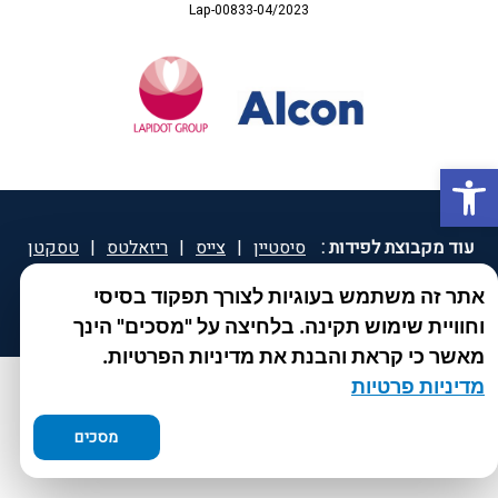
Lap-00833-04/2023
פתח סרגל נגישות
עוד מקבוצת לפידות :
סיסטיין
|
צייס
|
ריזאלטס
|
טסקטן
|
ספאטון
|
ספיד גרון
|
יוטיפרו פלוס
|
קוקידנט
|
®
אתר זה משתמש בעוגיות לצורך תפקוד בסיסי
DROPsept
וחוויית שימוש תקינה. בלחיצה על "מסכים" הינך
מאשר כי קראת והבנת את מדיניות הפרטיות.
מדיניות פרטיות
מסכים