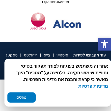
Lap-00833-04/2023
פתח סרגל נגישות
עוד מקבוצת לפידות :
סיסטיין
|
צייס
|
ריזאלטס
|
טסקטן
|
ספאטון
|
ספיד גרון
|
יוטיפרו פלוס
|
קוקידנט
|
®
אתר זה משתמש בעוגיות לצורך תפקוד בסיסי
DROPsept
וחוויית שימוש תקינה. בלחיצה על "מסכים" הינך
מאשר כי קראת והבנת את מדיניות הפרטיות.
מדיניות פרטיות
מסכים