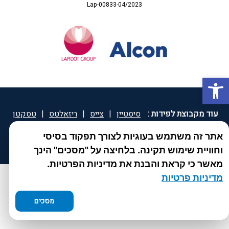
Lap-00833-04/2023
פתח סרגל נגישות
עוד מקבוצת לפידות :
סיסטיין
|
צייס
|
ריזאלטס
|
טסקטן
|
ספאטון
|
ספיד גרון
|
יוטיפרו פלוס
|
קוקידנט
|
®
אתר זה משתמש בעוגיות לצורך תפקוד בסיסי
DROPsept
וחוויית שימוש תקינה. בלחיצה על "מסכים" הינך
מאשר כי קראת והבנת את מדיניות הפרטיות.
מדיניות פרטיות
מסכים