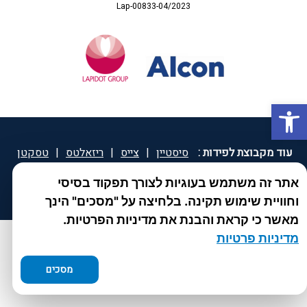
Lap-00833-04/2023
פתח סרגל נגישות
עוד מקבוצת לפידות :
סיסטיין
|
צייס
|
ריזאלטס
|
טסקטן
|
ספאטון
|
ספיד גרון
|
יוטיפרו פלוס
|
קוקידנט
|
®
אתר זה משתמש בעוגיות לצורך תפקוד בסיסי
DROPsept
וחוויית שימוש תקינה. בלחיצה על "מסכים" הינך
מאשר כי קראת והבנת את מדיניות הפרטיות.
מדיניות פרטיות
מסכים