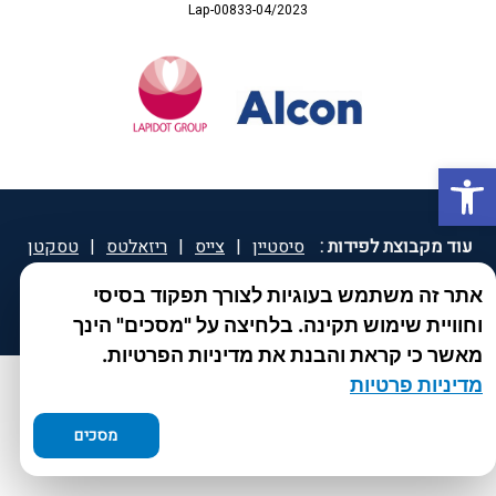
Lap-00833-04/2023
פתח סרגל נגישות
עוד מקבוצת לפידות :
סיסטיין
|
צייס
|
ריזאלטס
|
טסקטן
|
ספאטון
|
ספיד גרון
|
יוטיפרו פלוס
|
קוקידנט
|
®
אתר זה משתמש בעוגיות לצורך תפקוד בסיסי
DROPsept
וחוויית שימוש תקינה. בלחיצה על "מסכים" הינך
מאשר כי קראת והבנת את מדיניות הפרטיות.
מדיניות פרטיות
מסכים