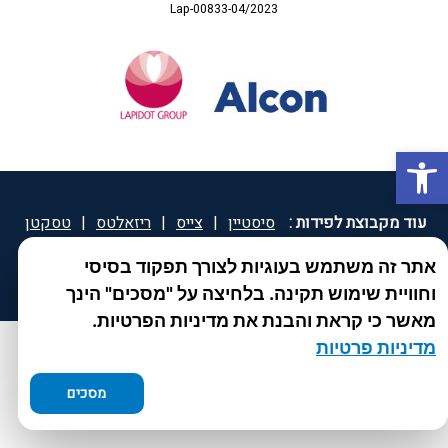
Lap-00833-04/2023
פתח סרגל נגישות
עוד מקבוצת לפידות :
סיסטיין
|
צייס
|
ריזאלטס
|
טסקטן
|
ספאטון
|
ספיד גרון
|
יוטיפרו פלוס
|
קוקידנט
|
®
אתר זה משתמש בעוגיות לצורך תפקוד בסיסי
DROPsept
וחוויית שימוש תקינה. בלחיצה על "מסכים" הינך
מאשר כי קראת והבנת את מדיניות הפרטיות.
מדיניות פרטיות
מסכים