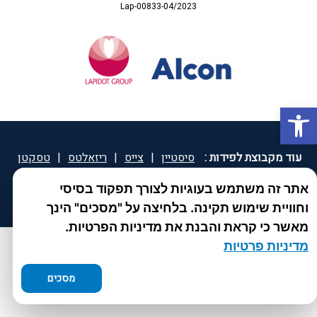
Lap-00833-04/2023
פתח סרגל נגישות
עוד מקבוצת לפידות :
סיסטיין
|
צייס
|
ריזאלטס
|
טסקטן
|
ספאטון
|
ספיד גרון
|
יוטיפרו פלוס
|
קוקידנט
|
®
אתר זה משתמש בעוגיות לצורך תפקוד בסיסי
DROPsept
וחוויית שימוש תקינה. בלחיצה על "מסכים" הינך
מאשר כי קראת והבנת את מדיניות הפרטיות.
מדיניות פרטיות
מסכים