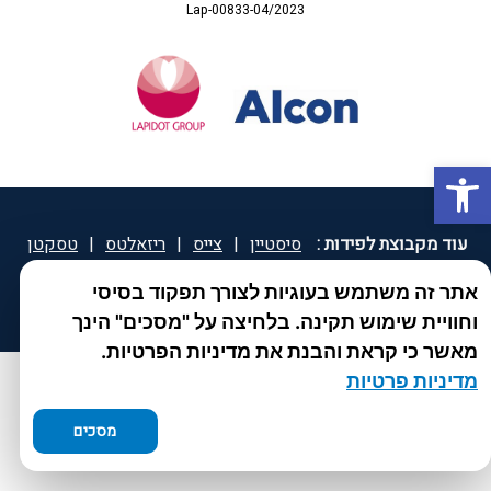
Lap-00833-04/2023
פתח סרגל נגישות
עוד מקבוצת לפידות :
סיסטיין
|
צייס
|
ריזאלטס
|
טסקטן
|
ספאטון
|
ספיד גרון
|
יוטיפרו פלוס
|
קוקידנט
|
®
אתר זה משתמש בעוגיות לצורך תפקוד בסיסי
DROPsept
וחוויית שימוש תקינה. בלחיצה על "מסכים" הינך
מאשר כי קראת והבנת את מדיניות הפרטיות.
מדיניות פרטיות
מסכים