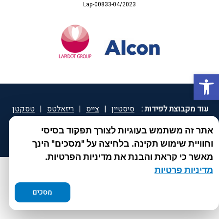
Lap-00833-04/2023
פתח סרגל נגישות
עוד מקבוצת לפידות :
סיסטיין
|
צייס
|
ריזאלטס
|
טסקטן
|
ספאטון
|
ספיד גרון
|
יוטיפרו פלוס
|
קוקידנט
|
®
אתר זה משתמש בעוגיות לצורך תפקוד בסיסי
DROPsept
וחוויית שימוש תקינה. בלחיצה על "מסכים" הינך
מאשר כי קראת והבנת את מדיניות הפרטיות.
מדיניות פרטיות
מסכים