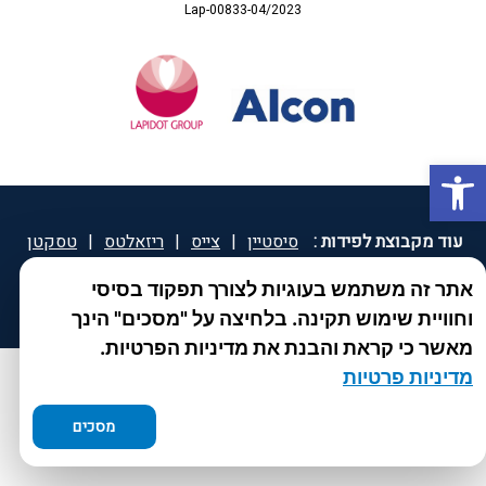
Lap-00833-04/2023
פתח סרגל נגישות
עוד מקבוצת לפידות :
סיסטיין
|
צייס
|
ריזאלטס
|
טסקטן
|
ספאטון
|
ספיד גרון
|
יוטיפרו פלוס
|
קוקידנט
|
®
אתר זה משתמש בעוגיות לצורך תפקוד בסיסי
DROPsept
וחוויית שימוש תקינה. בלחיצה על "מסכים" הינך
מאשר כי קראת והבנת את מדיניות הפרטיות.
מדיניות פרטיות
מסכים