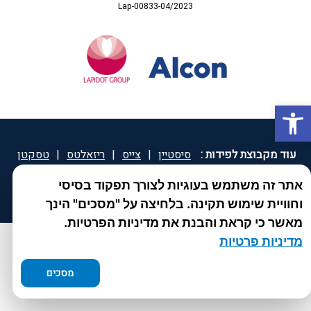
Lap-00833-04/2023
פתח סרגל נגישות
עוד מקבוצת לפידות :
סיסטיין
|
צייס
|
ריזאלטס
|
טסקטן
|
ספאטון
|
ספיד גרון
|
יוטיפרו פלוס
|
קוקידנט
|
®
אתר זה משתמש בעוגיות לצורך תפקוד בסיסי
DROPsept
וחוויית שימוש תקינה. בלחיצה על "מסכים" הינך
מאשר כי קראת והבנת את מדיניות הפרטיות.
מדיניות פרטיות
מסכים