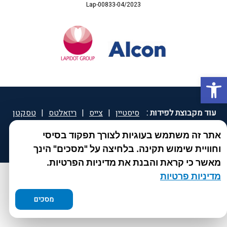
Lap-00833-04/2023
פתח סרגל נגישות
עוד מקבוצת לפידות :
סיסטיין
|
צייס
|
ריזאלטס
|
טסקטן
|
ספאטון
|
ספיד גרון
|
יוטיפרו פלוס
|
קוקידנט
|
®
אתר זה משתמש בעוגיות לצורך תפקוד בסיסי
DROPsept
וחוויית שימוש תקינה. בלחיצה על "מסכים" הינך
מאשר כי קראת והבנת את מדיניות הפרטיות.
מדיניות פרטיות
מסכים