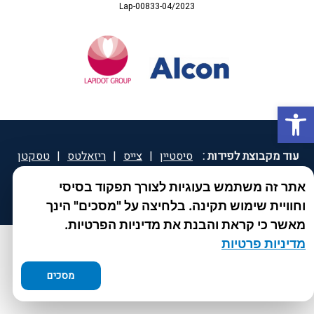
Lap-00833-04/2023
פתח סרגל נגישות
עוד מקבוצת לפידות :
סיסטיין
|
צייס
|
ריזאלטס
|
טסקטן
|
ספאטון
|
ספיד גרון
|
יוטיפרו פלוס
|
קוקידנט
|
®
אתר זה משתמש בעוגיות לצורך תפקוד בסיסי
DROPsept
וחוויית שימוש תקינה. בלחיצה על "מסכים" הינך
מאשר כי קראת והבנת את מדיניות הפרטיות.
מדיניות פרטיות
מסכים