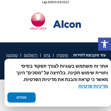
Lap-00833-04/2023
פתח סרגל נגישות
עוד מקבוצת לפידות :
סיסטיין
|
צייס
|
ריזאלטס
|
טסקטן
|
ספאטון
|
ספיד גרון
|
יוטיפרו פלוס
|
קוקידנט
|
®
אתר זה משתמש בעוגיות לצורך תפקוד בסיסי
DROPsept
וחוויית שימוש תקינה. בלחיצה על "מסכים" הינך
מאשר כי קראת והבנת את מדיניות הפרטיות.
מדיניות פרטיות
מסכים