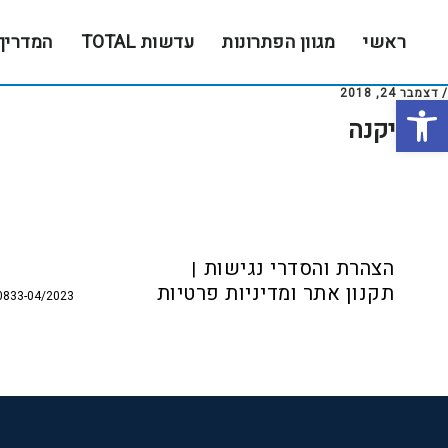
Skip
Skip
to
to
ראשי
מגוון הפתרונות
עדשות TOTAL
המדריך
footer
main
content
/
דצמבר 24, 2018
פתח סרגל נגישות
אופטיקנה
Foote
הצהרת והסדרי נגישות
תקנון אתר ומדיניות פרטיות
0833-04/2023