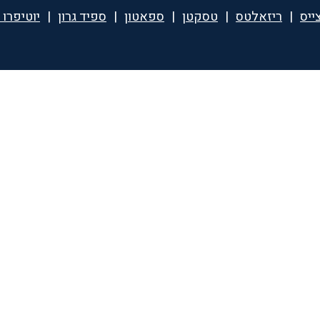
ייס
|
ריזאלטס
|
טסקטן
|
ספאטון
|
ספיד גרון
|
יוטיפרו 