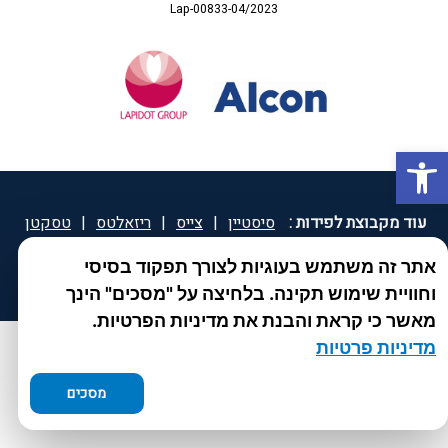
Lap-00833-04/2023
פתח סרגל נגישות
עוד מקבוצת לפידות :
סיסטיין
|
צייס
|
ריזאלטס
|
טסקטן
|
ספאטון
|
ספיד גרון
|
יוטיפרו פלוס
|
קוקידנט
|
®
אתר זה משתמש בעוגיות לצורך תפקוד בסיסי
DROPsept
וחוויית שימוש תקינה. בלחיצה על "מסכים" הינך
מאשר כי קראת והבנת את מדיניות הפרטיות.
מדיניות פרטיות
מסכים