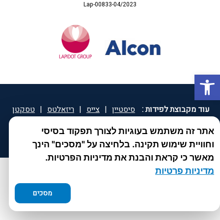
Lap-00833-04/2023
פתח סרגל נגישות
עוד מקבוצת לפידות :
סיסטיין
|
צייס
|
ריזאלטס
|
טסקטן
|
ספאטון
|
ספיד גרון
|
יוטיפרו פלוס
|
קוקידנט
|
®
אתר זה משתמש בעוגיות לצורך תפקוד בסיסי
DROPsept
וחוויית שימוש תקינה. בלחיצה על "מסכים" הינך
מאשר כי קראת והבנת את מדיניות הפרטיות.
מדיניות פרטיות
מסכים