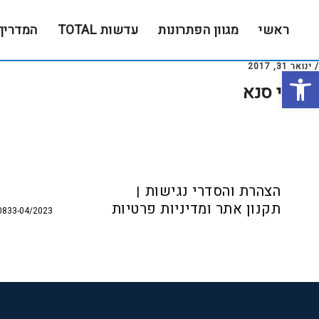
Skip
Skip
to
to
ראשי
מגוון הפתרונות
עדשות TOTAL
המדריך
footer
main
content
/
ינואר 31, 2017
פתח סרגל נגישות
אופטי סנא
Foote
הצהרת והסדרי נגישות
תקנון אתר ומדיניות פרטיות
0833-04/2023