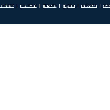
ייס
|
ריזאלטס
|
טסקטן
|
ספאטון
|
ספיד גרון
|
יוטיפרו 