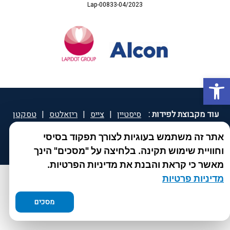
Lap-00833-04/2023
פתח סרגל נגישות
עוד מקבוצת לפידות :
סיסטיין
|
צייס
|
ריזאלטס
|
טסקטן
|
ספאטון
|
ספיד גרון
|
יוטיפרו פלוס
|
קוקידנט
|
®
אתר זה משתמש בעוגיות לצורך תפקוד בסיסי
DROPsept
וחוויית שימוש תקינה. בלחיצה על "מסכים" הינך
מאשר כי קראת והבנת את מדיניות הפרטיות.
מדיניות פרטיות
מסכים