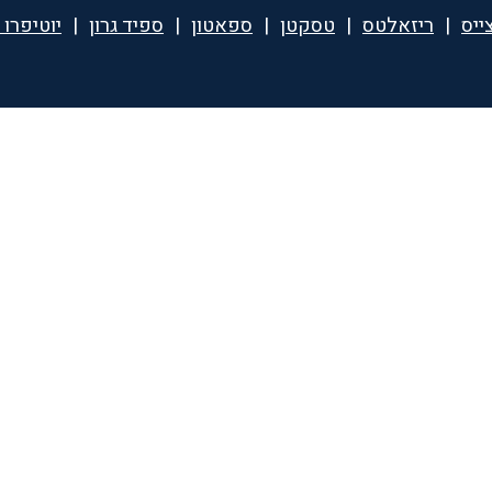
ייס
|
ריזאלטס
|
טסקטן
|
ספאטון
|
ספיד גרון
|
יוטיפרו 