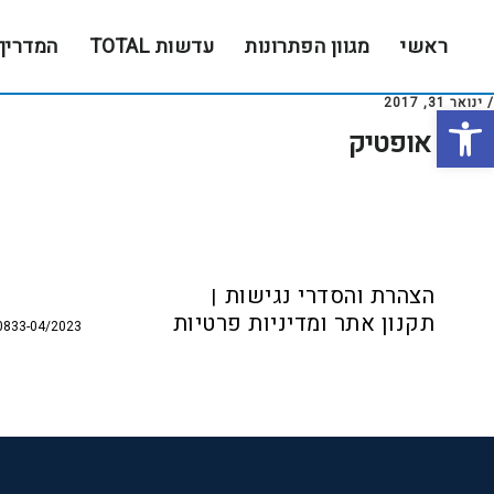
Skip
Skip
to
to
ראשי
מגוון הפתרונות
עדשות TOTAL
המדריך
footer
main
content
/
ינואר 31, 2017
פתח סרגל נגישות
איטל אופטיק
Foote
הצהרת והסדרי נגישות
תקנון אתר ומדיניות פרטיות
0833-04/2023