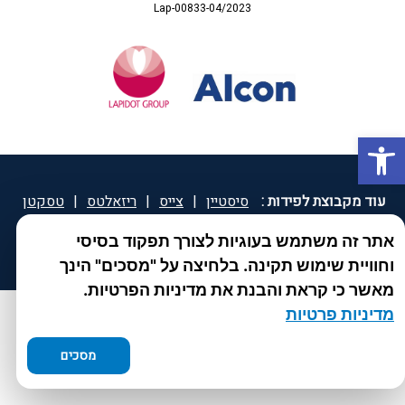
Lap-00833-04/2023
פתח סרגל נגישות
עוד מקבוצת לפידות :
סיסטיין
|
צייס
|
ריזאלטס
|
טסקטן
|
ספאטון
|
ספיד גרון
|
יוטיפרו פלוס
|
קוקידנט
|
®
אתר זה משתמש בעוגיות לצורך תפקוד בסיסי
DROPsept
וחוויית שימוש תקינה. בלחיצה על "מסכים" הינך
מאשר כי קראת והבנת את מדיניות הפרטיות.
מדיניות פרטיות
מסכים