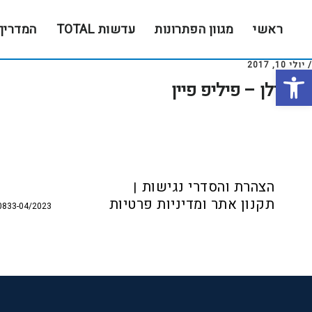
Skip
Skip
to
to
ראשי
מגוון הפתרונות
עדשות TOTAL
המדריך
footer
main
content
/
יולי 10, 2017
פתח סרגל נגישות
בר אילן – פיליפ פיין
Foote
הצהרת והסדרי נגישות
תקנון אתר ומדיניות פרטיות
0833-04/2023