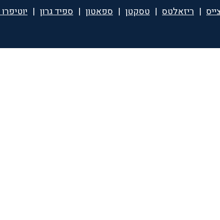
ייס
|
ריזאלטס
|
טסקטן
|
ספאטון
|
ספיד גרון
|
יוטיפרו 