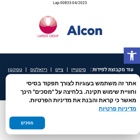
Lap-00833-04/2023
פתח סרגל נגישות
עוד מקבוצת לפידות :
סיסטיין
|
צייס
|
ריזאלטס
|
טסקטן
|
ספאטון
|
ספיד גרון
|
יוטיפרו פלוס
|
קוקידנט
|
®
אתר זה משתמש בעוגיות לצורך תפקוד בסיסי
DROPsept
וחוויית שימוש תקינה. בלחיצה על "מסכים" הינך
מאשר כי קראת והבנת את מדיניות הפרטיות.
מדיניות פרטיות
מסכים