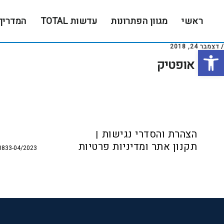
Skip
Skip
to
to
ראשי
מגוון הפתרונות
עדשות TOTAL
המדריך
footer
main
content
/
דצמבר 24, 2018
פתח סרגל נגישות
יסמין אופטיק
Foote
הצהרת והסדרי נגישות
תקנון אתר ומדיניות פרטיות
0833-04/2023