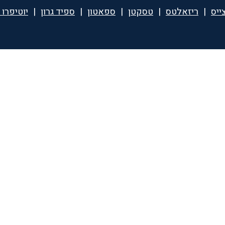
ייס
|
ריזאלטס
|
טסקטן
|
ספאטון
|
ספיד גרון
|
יוטיפרו 