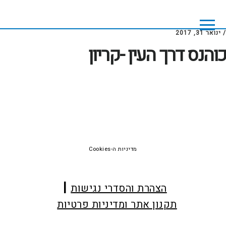
Skip
Skip
to
to
footer
main
/
ינואר 31, 2017
content
כוהנס דרך העין -קריון
Foote
מדיניות ה-Cookies
הצהרת והסדרי נגישות
תקנון אתר ומדיניות פרטיות