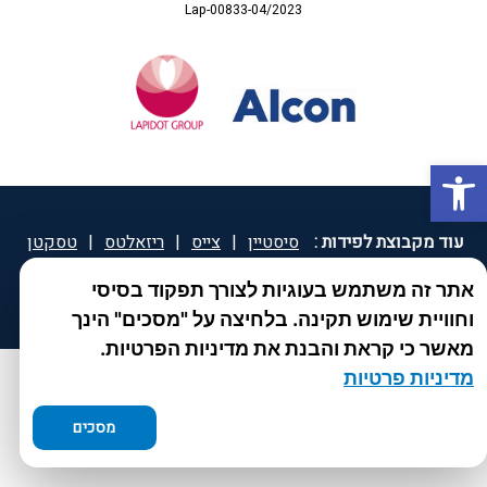
Lap-00833-04/2023
פתח סרגל נגישות
עוד מקבוצת לפידות :
סיסטיין
|
צייס
|
ריזאלטס
|
טסקטן
|
ספאטון
|
ספיד גרון
|
יוטיפרו פלוס
|
קוקידנט
|
®
אתר זה משתמש בעוגיות לצורך תפקוד בסיסי
DROPsept
וחוויית שימוש תקינה. בלחיצה על "מסכים" הינך
מאשר כי קראת והבנת את מדיניות הפרטיות.
מדיניות פרטיות
מסכים