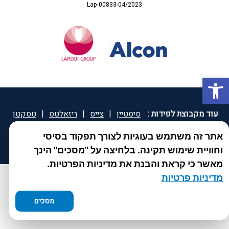
Lap-00833-04/2023
פתח סרגל נגישות
עוד מקבוצת לפידות :
סיסטיין
|
צייס
|
ריזאלטס
|
טסקטן
|
ספאטון
|
ספיד גרון
|
יוטיפרו פלוס
|
קוקידנט
|
®
אתר זה משתמש בעוגיות לצורך תפקוד בסיסי
DROPsept
וחוויית שימוש תקינה. בלחיצה על "מסכים" הינך
מאשר כי קראת והבנת את מדיניות הפרטיות.
מדיניות פרטיות
מסכים