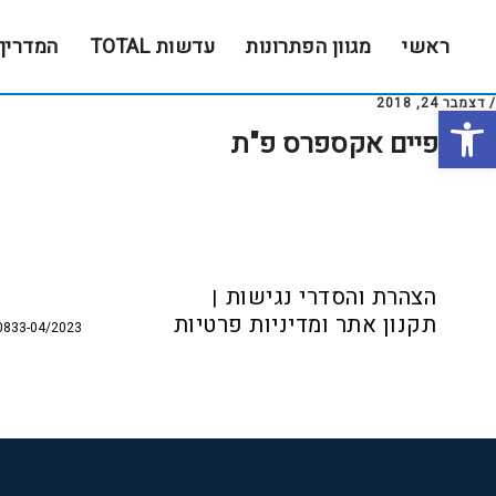
Skip
Skip
to
to
ראשי
מגוון הפתרונות
עדשות TOTAL
המדריך
footer
main
content
/
דצמבר 24, 2018
פתח סרגל נגישות
משקפיים אקספרס פ"ת
Foote
הצהרת והסדרי נגישות
תקנון אתר ומדיניות פרטיות
0833-04/2023