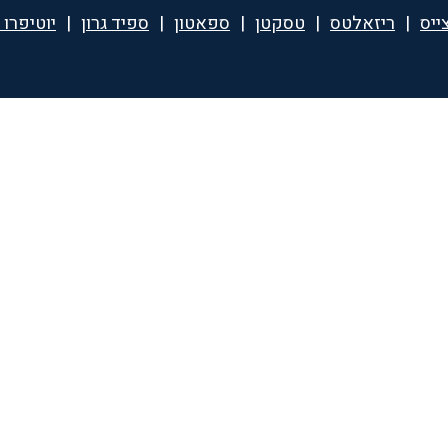
ייס
|
ריזאלטס
|
טסקטן
|
ספאטון
|
ספיד גרון
|
יוטיפרו 