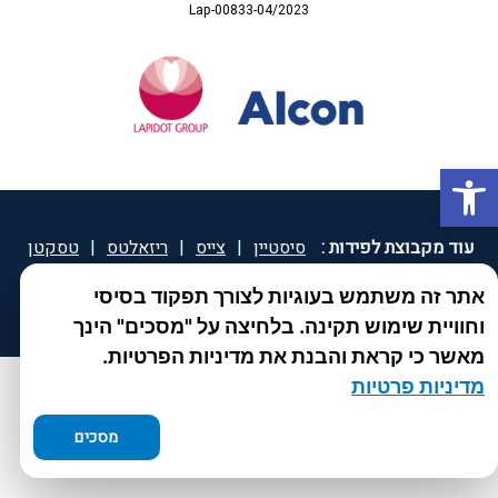
Lap-00833-04/2023
פתח סרגל נגישות
עוד מקבוצת לפידות :
סיסטיין
|
צייס
|
ריזאלטס
|
טסקטן
|
ספאטון
|
ספיד גרון
|
יוטיפרו פלוס
|
קוקידנט
|
®
אתר זה משתמש בעוגיות לצורך תפקוד בסיסי
DROPsept
וחוויית שימוש תקינה. בלחיצה על "מסכים" הינך
מאשר כי קראת והבנת את מדיניות הפרטיות.
מדיניות פרטיות
מסכים