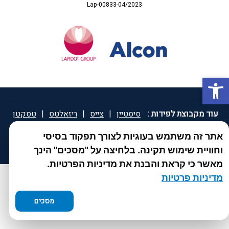
Lap-00833-04/2023
פתח סרגל נגישות
עוד מקבוצת לפידות :
סיסטיין
|
צייס
|
ריזאלטס
|
טסקטן
|
ספאטון
|
ספיד גרון
|
יוטיפרו פלוס
|
קוקידנט
|
®
אתר זה משתמש בעוגיות לצורך תפקוד בסיסי
DROPsept
וחוויית שימוש תקינה. בלחיצה על "מסכים" הינך
מאשר כי קראת והבנת את מדיניות הפרטיות.
מדיניות פרטיות
מסכים