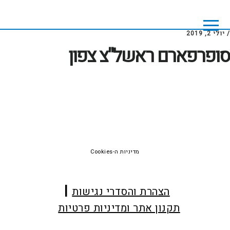
Skip
Skip
to
to
footer
main
/
יולי 2, 2019
content
סופרפארם ראשל"צ צפון
Foote
מדיניות ה-Cookies
הצהרת והסדרי נגישות
תקנון אתר ומדיניות פרטיות