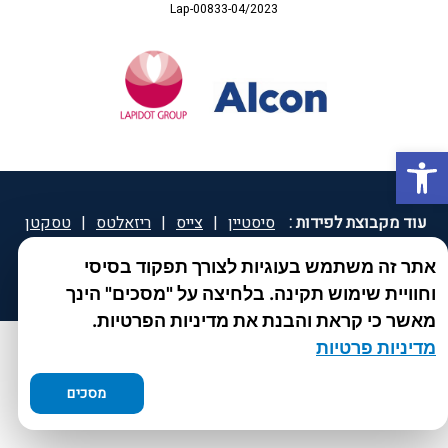
Lap-00833-04/2023
פתח סרגל נגישות
עוד מקבוצת לפידות :
סיסטיין
|
צייס
|
ריזאלטס
|
טסקטן
|
ספאטון
|
ספיד גרון
|
יוטיפרו פלוס
|
קוקידנט
|
®
אתר זה משתמש בעוגיות לצורך תפקוד בסיסי
DROPsept
וחוויית שימוש תקינה. בלחיצה על "מסכים" הינך
מאשר כי קראת והבנת את מדיניות הפרטיות.
מדיניות פרטיות
מסכים