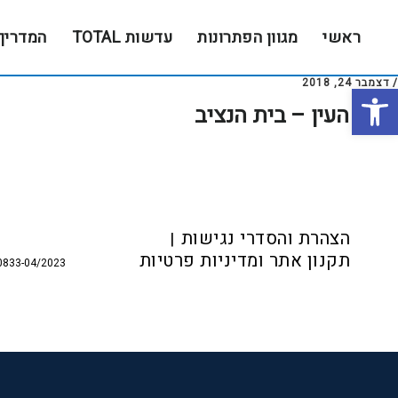
Skip
Skip
to
to
ראשי
מגוון הפתרונות
עדשות TOTAL
המדריך
footer
main
content
/
דצמבר 24, 2018
פתח סרגל נגישות
עולם העין – בית הנציב
Foote
הצהרת והסדרי נגישות
תקנון אתר ומדיניות פרטיות
0833-04/2023