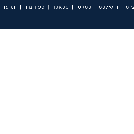
ייס
|
ריזאלטס
|
טסקטן
|
ספאטון
|
ספיד גרון
|
יוטיפרו 