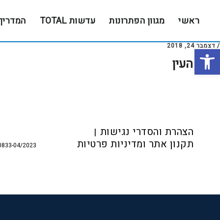
Skip
Skip
to
to
ראשי
מגוון הפתרונות
עדשות TOTAL
המדריך
footer
main
content
/
דצמבר 24, 2018
פתח סרגל נגישות
עולם העין
Foote
הצהרת והסדרי נגישות
תקנון אתר ומדיניות פרטיות
0833-04/2023