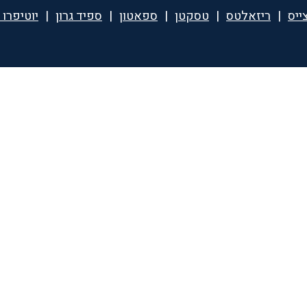
ייס
|
ריזאלטס
|
טסקטן
|
ספאטון
|
ספיד גרון
|
יוטיפרו 