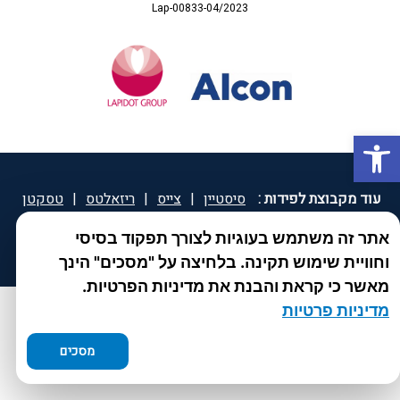
Lap-00833-04/2023
פתח סרגל נגישות
עוד מקבוצת לפידות :
סיסטיין
|
צייס
|
ריזאלטס
|
טסקטן
|
ספאטון
|
ספיד גרון
|
יוטיפרו פלוס
|
קוקידנט
|
®
אתר זה משתמש בעוגיות לצורך תפקוד בסיסי
DROPsept
וחוויית שימוש תקינה. בלחיצה על "מסכים" הינך
מאשר כי קראת והבנת את מדיניות הפרטיות.
מדיניות פרטיות
מסכים