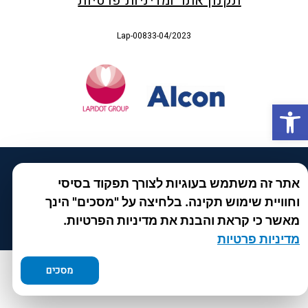
תקנון אתר ומדיניות פרטיות
Lap-00833-04/2023
פתח סרגל נגישות
עוד מקבוצת לפידות :
סיסטיין
|
צייס
|
ריזאלטס
|
טסקטן
אתר זה משתמש בעוגיות לצורך תפקוד בסיסי
|
ספאטון
|
ספיד גרון
|
יוטיפרו פלוס
|
קוקידנט
|
וחוויית שימוש תקינה. בלחיצה על "מסכים" הינך
®
DROPsept
מאשר כי קראת והבנת את מדיניות הפרטיות.
מדיניות פרטיות
מסכים